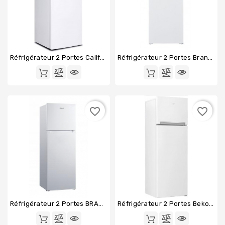
Produits
Populaires
Réfrigérateur 2 Portes California CRF206P2W
Réfrigérateur 2 Portes Brandt BFD4522EW
favorite_border
favorite_border
Réfrigérateur 2 Portes BRANDT BFD7611EW
Réfrigérateur 2 Portes Beko RDSE465K40WN