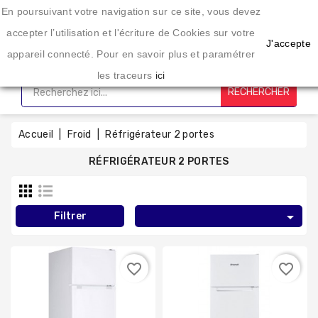
Une enseigne spécialisée dans l'éléctroménager depuis 20 ans
En poursuivant votre navigation sur ce site, vous devez
CATÉGORIE
accepter l’utilisation et l'écriture de Cookies sur votre
J'accepte
appareil connecté. Pour en savoir plus et paramétrer
Accueil
les traceurs
ici
RECHERCHER
Lavage
Sechage
Accueil
Froid
Réfrigérateur 2 portes
RÉFRIGÉRATEUR 2 PORTES
Cuisson
Froid

Filtrer
Petit
favorite_border
favorite_border
Électro-
Ménager