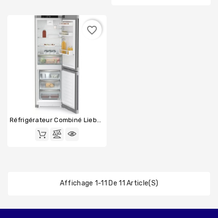
favorite_border
Réfrigérateur Combiné Liebherr CNSFD1853-20
Affichage 1-11 De 11 Article(s)