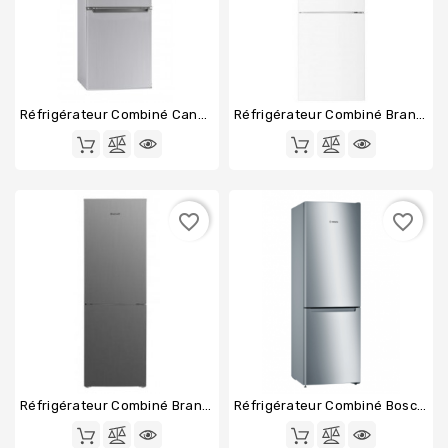
Produits
Populaires
Réfrigérateur Combiné Candy CHCS514EX
Réfrigérateur Combiné Brandt BFC8562NW
favorite_border
favorite_border
Réfrigérateur Combiné Brandt BFC8560NX
Réfrigérateur Combiné Bosch KGN33NLEB