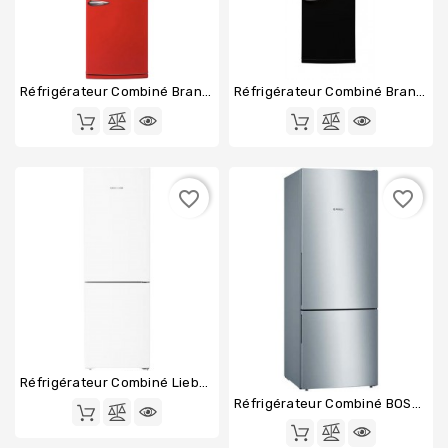
Réfrigérateur Combiné Brandt BVC8661NR
Réfrigérateur Combiné Brandt BVC8661NA
favorite_border
favorite_border
Réfrigérateur Combiné Liebherr CND1853-2
Réfrigérateur Combiné BOSCH KGV58VLEAS