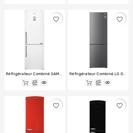
favorite_border
favorite_border
Réfrigérateur Combiné SAMSUNG RB33J3515WW
Réfrigérateur Combiné LG GBP31DSLEC
favorite_border
favorite_border