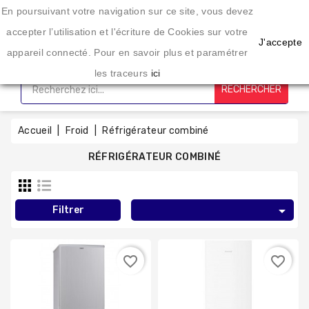
Une enseigne spécialisée dans l'éléctroménager depuis 20 ans
En poursuivant votre navigation sur ce site, vous devez
CATÉGORIE
accepter l’utilisation et l'écriture de Cookies sur votre
J'accepte
appareil connecté. Pour en savoir plus et paramétrer
Accueil
les traceurs
ici
RECHERCHER
Lavage
Sechage
Accueil
Froid
Réfrigérateur combiné
RÉFRIGÉRATEUR COMBINÉ
Cuisson
Froid

Filtrer
Petit
favorite_border
favorite_border
Électro-
Ménager