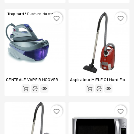
Trop tard ! Rupture de stock
favorite_border
favorite_border
CENTRALE VAPEIR HOOVER SRD4108
Aspirateur MIELE C1 Hard Floor ECOLINE
favorite_border
favorite_border