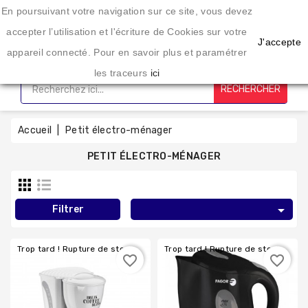
Une enseigne spécialisée dans l'éléctroménager depuis 20 ans
En poursuivant votre navigation sur ce site, vous devez
CATÉGORIE
accepter l’utilisation et l'écriture de Cookies sur votre
J'accepte
appareil connecté. Pour en savoir plus et paramétrer
Accueil
les traceurs
ici
RECHERCHER
Lavage
Sechage
Accueil
Petit électro-ménager
PETIT ÉLECTRO-MÉNAGER
Cuisson
Froid

Filtrer
Trop tard ! Rupture de stock
Trop tard ! Rupture de stock
Petit
favorite_border
favorite_border
Électro-
Ménager