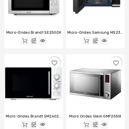
Micro-Ondes Brandt SE2500X
Micro-Ondes Samsung MS23DG4504AT
favorite_border
favorite_border
Micro-Ondes Brandt SM2602W
Micro Ondes Glem GMF255IX