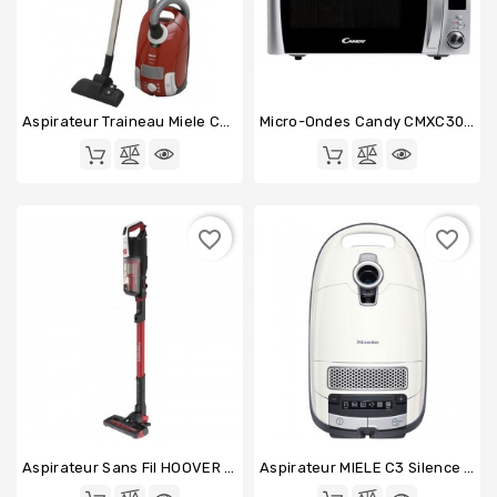
Aspirateur Traineau Miele Compact C1 Ecoline
Micro-Ondes Candy CMXC30DCS
favorite_border
favorite_border
Aspirateur Sans Fil HOOVER HF522RPW
Aspirateur MIELE C3 Silence Ecoline