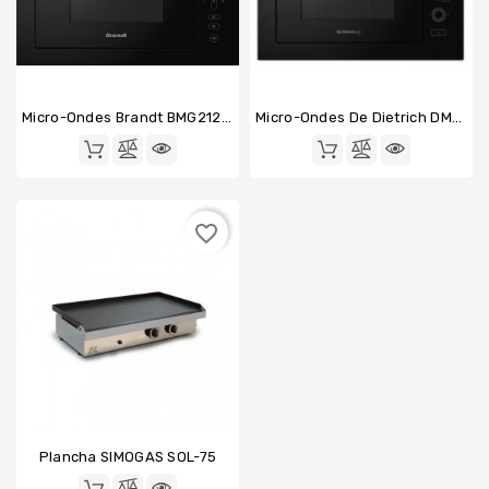
Micro-Ondes Brandt BMG2120B
Micro-Ondes De Dietrich DMG2122A
favorite_border
Plancha SIMOGAS SOL-75