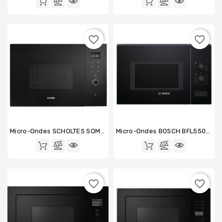
favorite_border
favorite_border
Micro-Ondes SCHOLTES SOMG1310X
Micro-Ondes BOSCH BFL550MB0
favorite_border
favorite_border