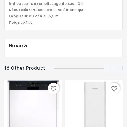
Indicateur de remplissage de sac :
Oui
Sécurités :
Présence de sac / thermique
Longueur du câble :
5,5 m
Poids :
6,1 kg
Review
16 Other Product
favorite_border
favorite_border