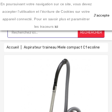
Une enseigne spécialisée dans l'éléctroménager depuis 20 ans
En poursuivant votre navigation sur ce site, vous devez
CATÉGORIE
accepter l’utilisation et l'écriture de Cookies sur votre
J'accepte
appareil connecté. Pour en savoir plus et paramétrer
Accueil
les traceurs
ici
RECHERCHER
Lavage
Sechage
Accueil
Aspirateur traineau Miele compact C1 ecoline
Cuisson
Froid
Petit
Électro-
Ménager