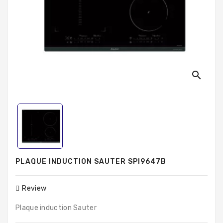
Produits
Populaires
search
PLAQUE INDUCTION SAUTER SPI9647B
Review
Plaque induction Sauter