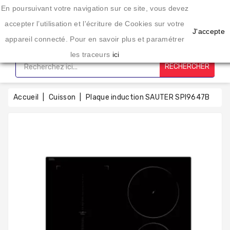
Une enseigne spécialisée dans l'éléctroménager depuis 20 ans
En poursuivant votre navigation sur ce site, vous devez
CATÉGORIE
accepter l’utilisation et l'écriture de Cookies sur votre
J'accepte
appareil connecté. Pour en savoir plus et paramétrer
Accueil
les traceurs
ici
RECHERCHER
Lavage
Sechage
Accueil
Cuisson
Plaque induction SAUTER SPI9647B
Cuisson
Froid
Petit
Électro-
Ménager