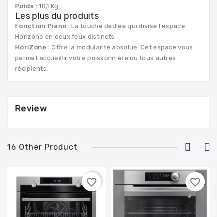
Poids :
10,1 Kg
Les plus du produits
Fonction Piano
: La touche dédiée qui divise l'espace
Horizone en deux feux distincts.
HoriZone :
Offre la modularité absolue. Cet espace vous
permet accueillir votre poissonnière ou tous autres
récipients.
Review
16 Other Product
favorite_border
favorite_border