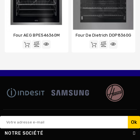
Four AEG BPE546360M
Four De Dietrich DOP8360G
NOTRE SOCIÉTÉ