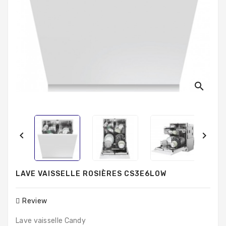
Produits
Populaires
search


LAVE VAISSELLE ROSIÈRES CS3E6L0W
Review
Lave vaisselle Candy