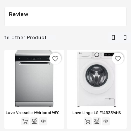
Review
16 Other Product
favorite_border
favorite_border
Lave Vaisselle Whirlpool WFC3C42PX
Lave Linge LG F14R33WHS