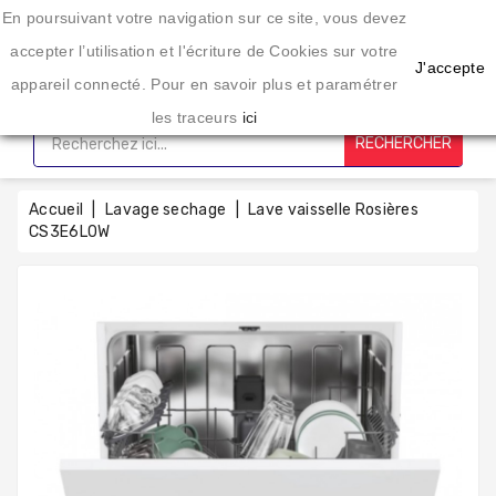
Une enseigne spécialisée dans l'éléctroménager depuis 20 ans
En poursuivant votre navigation sur ce site, vous devez
CATÉGORIE
accepter l’utilisation et l'écriture de Cookies sur votre
J'accepte
appareil connecté. Pour en savoir plus et paramétrer
Accueil
les traceurs
ici
RECHERCHER
Lavage
Sechage
Accueil
Lavage sechage
Lave vaisselle Rosières
CS3E6L0W
Cuisson
Froid
Petit
Électro-
Ménager