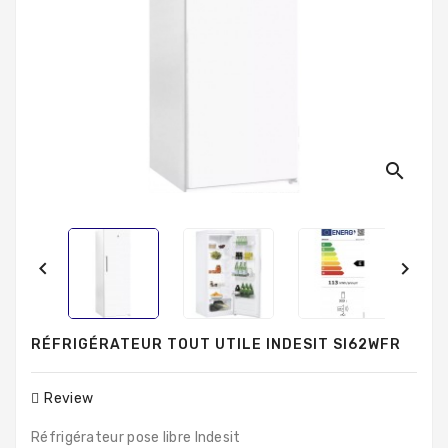
Produits
Populaires
search


RÉFRIGÉRATEUR TOUT UTILE INDESIT SI62WFR
Review
Réfrigérateur pose libre Indesit