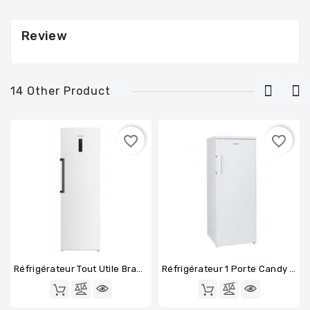
Review
14 Other Product
favorite_border
favorite_border
Réfrigérateur Tout Utile Brandt BFL8620NW
Réfrigérateur 1 Porte Candy CCODS5142NWHN