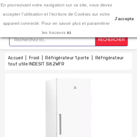
Une enseigne spécialisée dans l'éléctroménager depuis 20 ans
En poursuivant votre navigation sur ce site, vous devez
CATÉGORIE
accepter l’utilisation et l'écriture de Cookies sur votre
J'accepte
appareil connecté. Pour en savoir plus et paramétrer
Accueil
les traceurs
ici
RECHERCHER
Lavage
Sechage
Accueil
Froid
Réfrigérateur 1 porte
Réfrigérateur
tout utile INDESIT SI62WFR
Cuisson
Froid
Petit
Électro-
Ménager