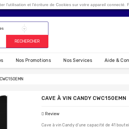
r l’utilisation et l'écriture de Cookies sur votre appareil connecté.
Une enseigne spécialisée dans l'éléctroménager depuis 20 ans
RECHERCHER
es
Nos Promotions
Nos Services
Aide & Co
Y CWC150EMN
CAVE À VIN CANDY CWC150EMN
Review
Cave à vin Candy d'une capacité de 41 boutei