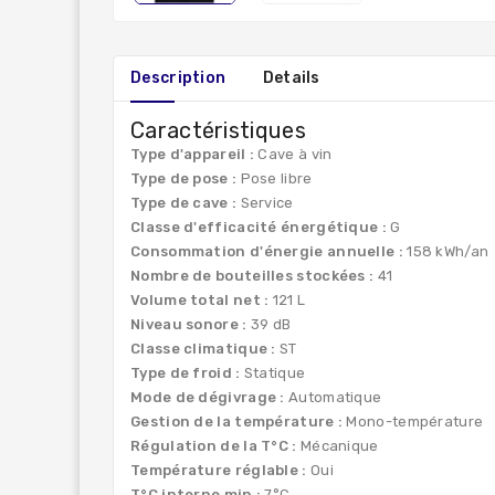
Description
Details
Caractéristiques
Type d'appareil :
Cave à vin
Type de pose :
Pose libre
Type de cave :
Service
Classe d'efficacité énergétique :
G
Consommation d'énergie annuelle :
158 kWh/an
Nombre de bouteilles stockées :
41
Volume total net :
121 L
Niveau sonore :
39 dB
Classe climatique :
ST
Type de froid :
Statique
Mode de dégivrage :
Automatique
Gestion de la température :
Mono-température
Régulation de la T°C :
Mécanique
Température réglable :
Oui
T°C interne min :
7°C