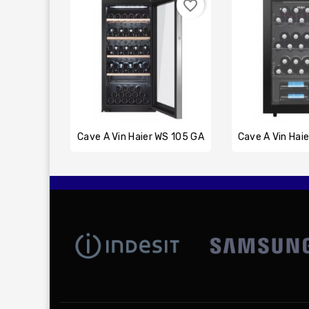
favorite_border
Cave À Vin Haier WS 105 GA
Cave À Vin Ha