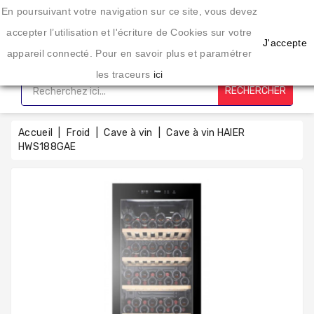
Une enseigne spécialisée dans l'éléctroménager depuis 20 ans
En poursuivant votre navigation sur ce site, vous devez
CATÉGORIE
accepter l’utilisation et l'écriture de Cookies sur votre
J'accepte
appareil connecté. Pour en savoir plus et paramétrer
Accueil
les traceurs
ici
RECHERCHER
Lavage
Sechage
Accueil
Froid
Cave à vin
Cave à vin HAIER
HWS188GAE
Cuisson
Froid
Petit
Électro-
Ménager