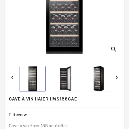
Produits
Populaires
search


CAVE À VIN HAIER HWS188GAE
Review
Cave à vin Haier 188 bouteilles