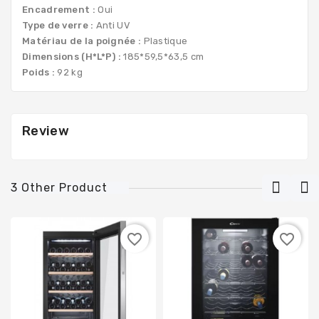
Encadrement :
Oui
Type de verre :
Anti UV
Matériau de la poignée :
Plastique
Dimensions (H*L*P) :
185*59,5*63,5 cm
Poids :
92 kg
Review
3 Other Product
favorite_border
favorite_border